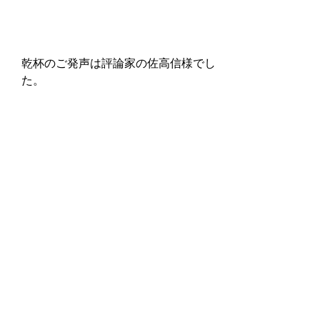
乾杯のご発声は評論家の佐高信様でし
た。
能登半島地震の対応の遅れや裏金問題
など、課題山積です。社民党の躍進が
必要だと、青山代表が力強く挨拶しま