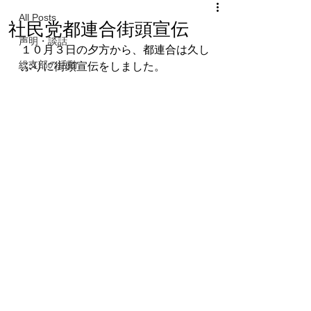
All Posts
社民党都連合街頭宣伝
声明・談話
１０月３日の夕方から、都連合は久し
総支部の活動
ぶりに街頭宣伝をしました。