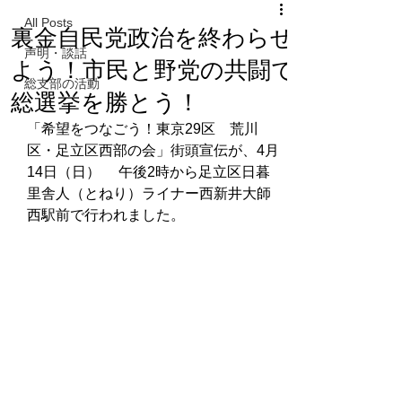
All Posts
裏金自民党政治を終わらせ
声明・談話
よう！市民と野党の共闘で
総支部の活動
総選挙を勝とう！
「希望をつなごう！東京29区　荒川
区・足立区西部の会」街頭宣伝が、4月
14日（日） 　午後2時から足立区日暮
里舎人（とねり）ライナー西新井大師
西駅前で行われました。