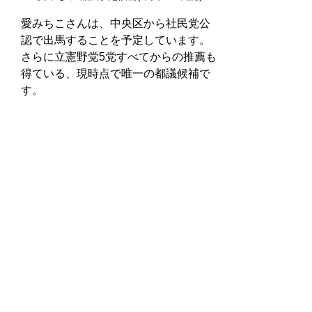
愛みちこさんは、中央区から社民党公
認で出馬することを予定しています。
さらに立憲野党5党すべてからの推薦も
得ている、現時点で唯一の都議候補で
す。
金まさのり 都議予定候補(杉並区・推薦)
金まさのりさんは、杉並区から出馬を
予定しており、市民と一体となって社