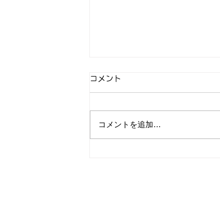
コメント
コメントを追加…
2026年8月6日(木) JR日
暮里駅東口前街宣