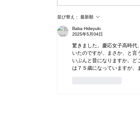
並び替え：
最新順
2026年7月19日(日) 国会
正門前大行動
Baba Hideyuki
2025年5月04日
驚きました。慶応女子高時代
いたのですが、まさか、と言
いぶんと昔になりますか。ど
は７５歳になっていますが、
いいね！
返信