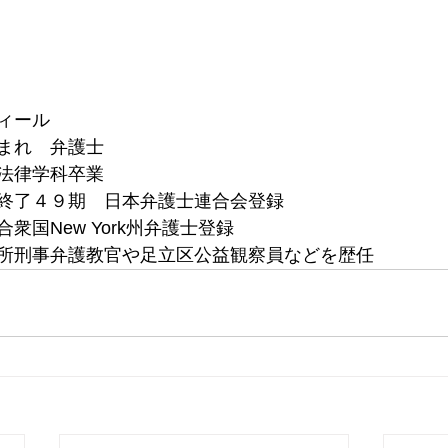
ィール
まれ　弁護士
法律学科卒業
終了４９期　日本弁護士連合会登録
衆国New York州弁護士登録
所刑事弁護教官や足立区公益観察員などを歴任