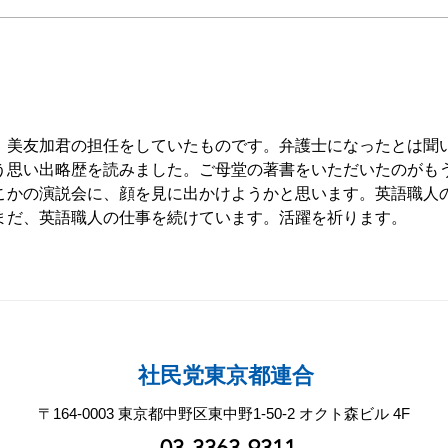
2026年7月16日 都連合街
20
頭宣伝 JR池袋駅東口
ア！
法！
、美友加君の担任をしていたものです。弁護士になったとは聞
う思い出略歴を読みました。ご母堂の著書をいただいたのがも
こかの演説会に、顔を見に出かけようかと思います。英語職人
まだ、英語職人の仕事を続けています。活躍を祈ります。
社民党東京都連合
〒164-0003 東京都中野区東中野1-50-2 オクト森ビル 4F