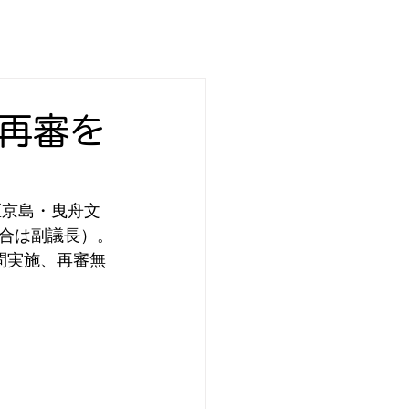
の再審を
田区京島・曳舟文
合は副議長）。
問実施、再審無