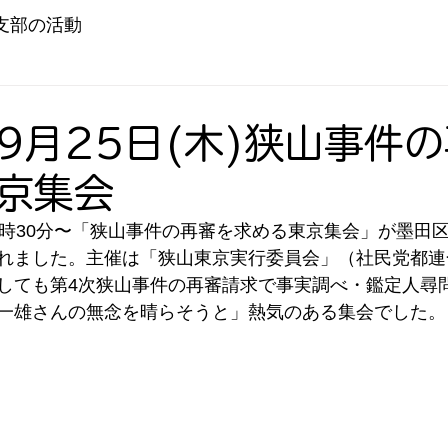
支部の活動
年9月25日(木)狭山事件
京集会
（木）18時30分〜「狭山事件の再審を求める東京集会」が墨
れました。主催は「狭山東京実行委員会」（社民党都連
しても第4次狭山事件の再審請求で事実調べ・鑑定人尋
一雄さんの無念を晴らそうと」熱気のある集会でした。