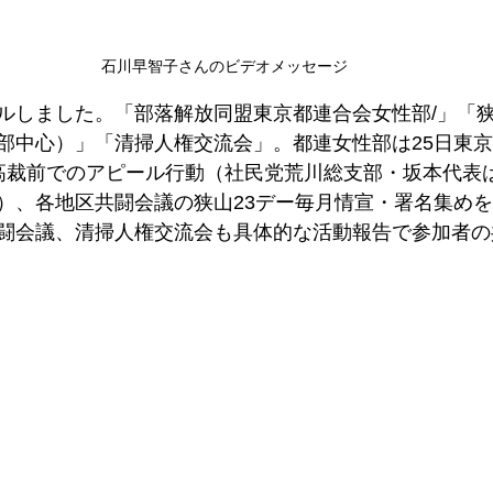
石川早智子さんのビデオメッセージ
ルしました。「部落解放同盟東京都連合会女性部/」「
部中心）」「清掃人権交流会」。都連女性部は25日東
高裁前でのアピール行動（社民党荒川総支部・坂本代表
）、各地区共闘会議の狭山23デー毎月情宣・署名集め
闘会議、清掃人権交流会も具体的な活動報告で参加者の