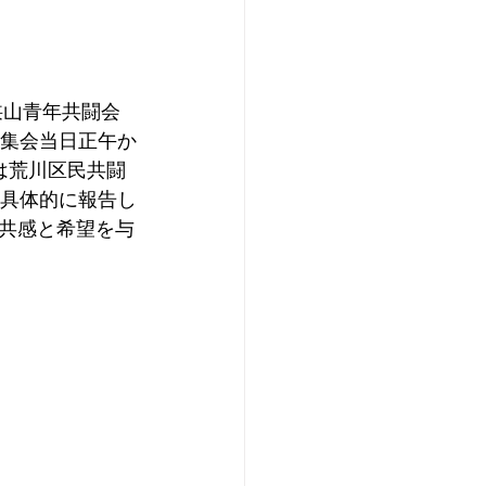
狭山青年共闘会
京集会当日正午か
は荒川区民共闘
を具体的に報告し
共感と希望を与